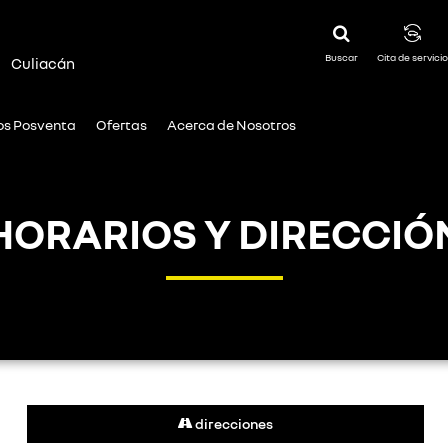
Buscar
Cita de servicio
|
Culiacán
ios Posventa
Ofertas
Acerca de Nosotros
HORARIOS Y DIRECCIÓ
direcciones