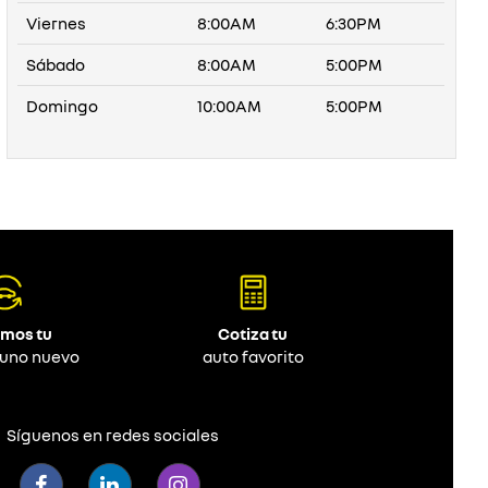
Viernes
8:00AM
6:30PM
Sábado
8:00AM
5:00PM
Domingo
10:00AM
5:00PM
mos tu
Cotiza tu
 uno nuevo
auto favorito
Síguenos en redes sociales