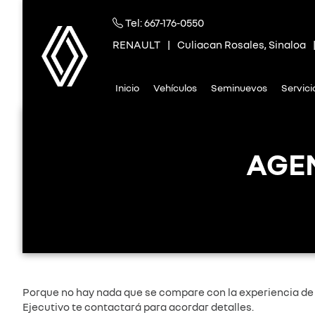
Tel:
667-176-0550
RENAULT
|
Culiacan Rosales, Sinaloa
Inicio
Vehículos
Seminuevos
Servic
AGE
Porque no hay nada que se compare con la experiencia de 
Ejecutivo te contactará para acordar detalles.