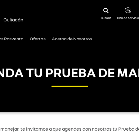
Buscar
Cita de servicio
|
Culiacán
ios Posventa
Ofertas
Acerca de Nosotros
NDA TU PRUEBA DE MA
manejar, te invitamos a que agendes con nosotros tu Prueba de 