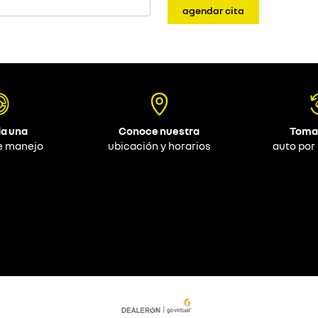
agendar cita
a una
Conoce nuestra
Toma
e manejo
ubicación y horarios
auto por