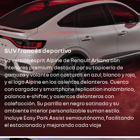
SUV francés deportivo
La versión esprit Alpine de Renault Arkana con
interiores premium, destaca por su tapicería de
gamuza y volante con costuras en azul, blanco y rojo,
y el logo Alpine en los asientos delanteros. Cuenta
con cargador y smartphone replication inalámbrico,
palanca e-shifter, y asientos delanteros con
calefacción. Su parrilla en negro satinado y su
ambiente interior personalizable suman estilo.
Incluye Easy Park Assist semiautónomo, facilitando
el estacionado y mejorando cada viaje