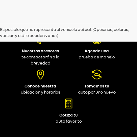
Es posible que no represente el vehiculo actual. (Opciones, colores,
version y estilo pueden variar)
Nuestros asesores
Agenda una
te contactarán a la
prueba de manejo
brevedad
Conoce nuestra
Tomamos tu
ubicación y horarios
auto por uno nuevo
Cotiza tu
auto favorito