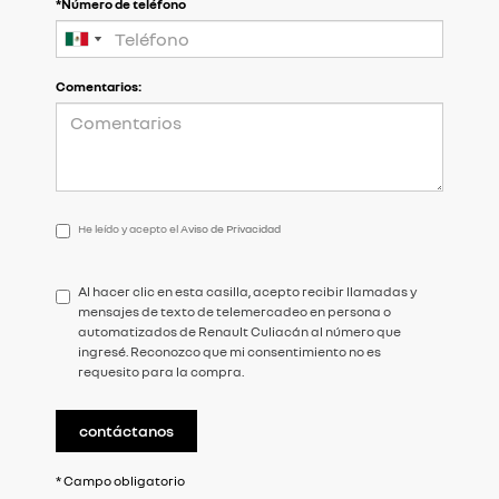
*Número de teléfono
Comentarios:
He
He leído y acepto el
Aviso de Privacidad
leído
y
acepto
Al hacer clic en esta casilla, acepto recibir llamadas y
el
mensajes de texto de telemercadeo en persona o
<a
automatizados de Renault Culiacán al número que
href='/privacy.aspx'
ingresé. Reconozco que mi consentimiento no es
target='_blank'>Aviso
requesito para la compra.
de
Privacidad</a>
contáctanos
* Campo obligatorio