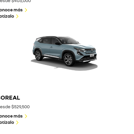
esde $403,000
onoce más
otízalo
BOREAL
esde $529,500
onoce más
otízalo