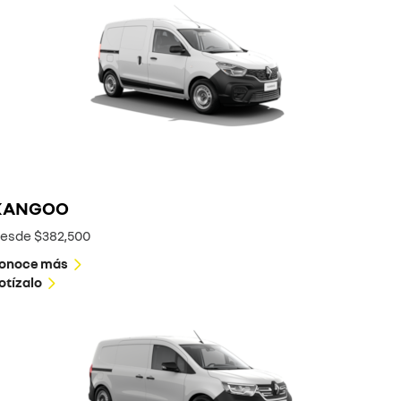
KANGOO
esde $382,500
onoce más
otízalo