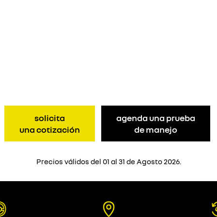
solicita
agenda una prueba
una cotización
de manejo
Precios válidos del 01 al 31 de Agosto 2026.
KARDIAN
KANGOO
Desde $381,500
Desde $382,500
D
D