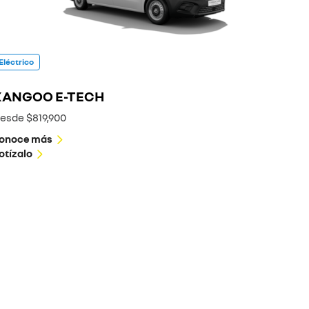
Eléctrico
KANGOO E-TECH
esde $819,900
onoce más
otízalo