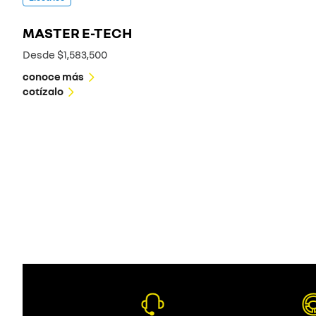
MASTER E-TECH
Desde $1,583,500
conoce más
cotízalo
Eléctrico
MEGANE E-TECH
Desde $825,000
conoce más
KWID
OROCH
Desde $251,500
Desde $433,000