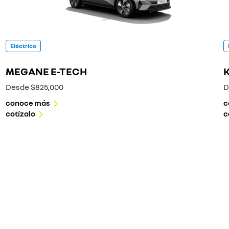
Eléctrico
MEGANE E-TECH
Desde $825,000
D
conoce más
c
cotízalo
c