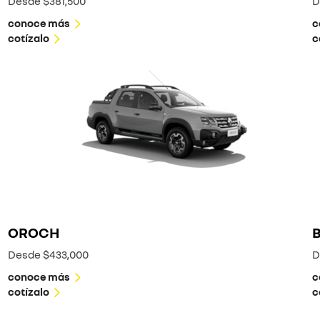
Desde $381,500
D
conoce más
c
cotízalo
c
OROCH
Desde $433,000
D
conoce más
c
cotízalo
c